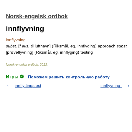
Norsk-engelsk ordbok
innflyvning
innflyvning
subst.
[
f.eks.
til lufthavn
] (Riksmål,
eg.
innflyging) approach
subst.
[
prøveflyvning
] (Riksmål,
eg.
innflyging) testing
Norsk-engelsk ordbok
.
2013
.
Игры ⚽
Поможем решить контрольную работу
innflyttingsfest
innflyvning-