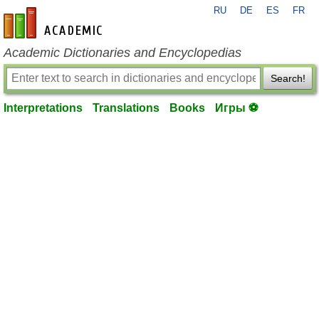
RU
DE
ES
FR
en-academic.com
Academic Dictionaries and Encyclopedias
Search!
Interpretations
Translations
Books
Игры ⚽